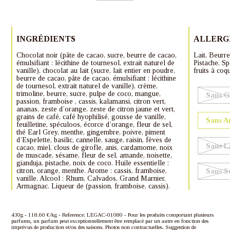
INGRÉDIENTS
ALLERG
Chocolat noir (pâte de cacao, sucre, beurre de cacao,
Lait, Beurr
émulsifiant : lécithine de tournesol, extrait naturel de
Pistache, Sp
vanille), chocolat au lait (sucre, lait entier en poudre,
fruits à coq
beurre de cacao, pâte de cacao, émulsifiant : lécithine
de tournesol, extrait naturel de vanille), crème,
trimoline, beurre, sucre, pulpe de coco, mangue,
Sans G
passion, framboise , cassis, kalamansi, citron vert,
ananas, zeste d’orange, zeste de citron jaune et vert,
grains de café, café hyophilisé, gousse de vanille,
Sans A
feuilletine, spéculoos, écorce d’orange, fleur de sel,
thé Earl Grey, menthe, gingembre, poivre, piment
d’Espelette, basilic, cannelle, sauge, raisin, fèves de
Sans L
cacao, miel, clous de girofle, anis, cardamome, noix
de muscade, sésame, fleur de sel, amande, noisette,
gianduja, pistache, noix de coco. Huile essentielle :
citron, orange, menthe. Arome : cassis, framboise,
Sans S
vanille. Alcool : Rhum, Calvados, Grand Marnier,
Armagnac. Liqueur de (passion, framboise, cassis).
430g - 118.60 €/kg - Reference: LEGAC-01080 - Pour les produits comportant plusieurs
parfums, un parfum peut exceptionnellement être remplacé par un autre en fonction des
imprévus de production et/ou des saisons. Photos non contractuelles. Suggestion de