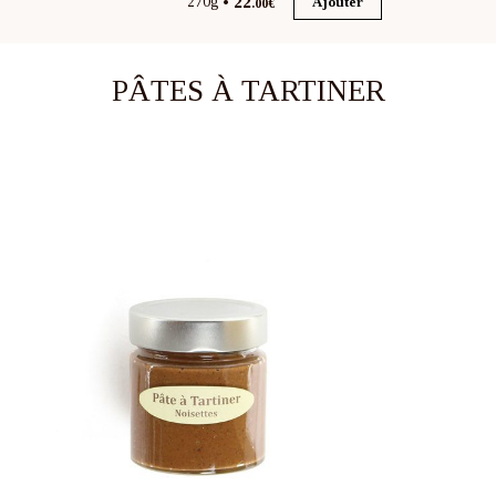
22
270g
Ajouter
.00€
PÂTES À TARTINER