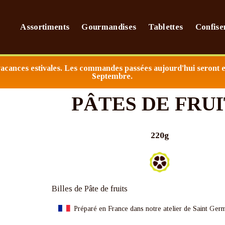
Assortiments
Gourmandises
Tablettes
Confise
 GERMAIN EN LAYE - PARMI LES MEILLEURS CHOCOLATIERS DE F
acances estivales. Les commandes passées aujourd'hui seront e
Septembre.
PÂTES DE FRUI
220g
Billes de Pâte de fruits
Préparé en France dans notre atelier de Saint Ger