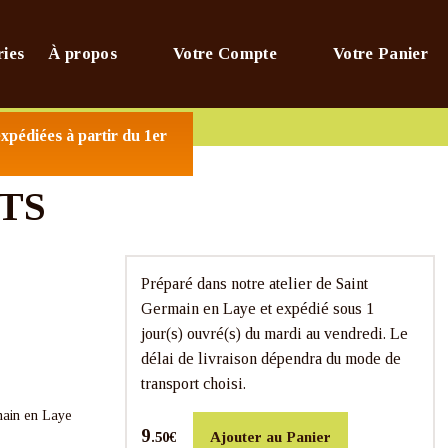
ries
À propos
Votre Compte
Votre Panier
RANCE
xpédiées à partir du 1er
TS
Préparé dans notre atelier de Saint
Germain en Laye et expédié sous 1
jour(s) ouvré(s) du mardi au vendredi. Le
délai de livraison dépendra du mode de
transport choisi.
main en Laye
9
Ajouter au Panier
.50€