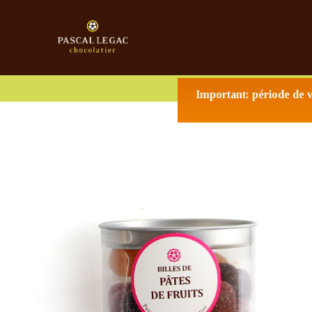
À ST
Important: période de v