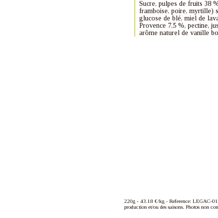
Sucre, pulpes de fruits 38 %
framboise, poire, myrtille) 
glucose de blé, miel de lav
Provence 7,5 %, pectine, jus
arôme naturel de vanille b
220g - 43.18 €/kg - Reference: LEGAC-0101
production et/ou des saisons. Photos non con