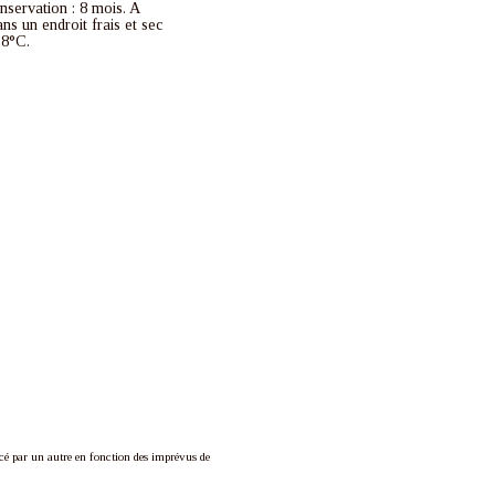
servation : 8 mois. A
ns un endroit frais et sec
18°C.
é par un autre en fonction des imprévus de