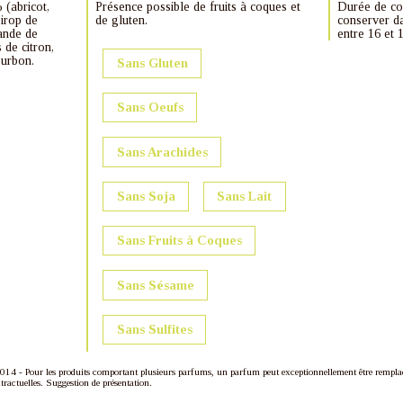
 (abricot,
Présence possible de fruits à coques et
Durée de con
sirop de
de gluten.
conserver da
ande de
entre 16 et 
 de citron,
ourbon.
Sans Gluten
Sans Oeufs
Sans Arachides
Sans Soja
Sans Lait
Sans Fruits à Coques
Sans Sésame
Sans Sulfites
4 - Pour les produits comportant plusieurs parfums, un parfum peut exceptionnellement être remplac
tractuelles. Suggestion de présentation.