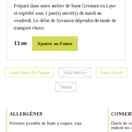
Préparé dans notre atelier de Saint Germain en Laye
et expédié sous 1 jour(s) ouvré(s) du mardi au
vendredi. Le délai de livraison dépendra du mode de
transport choisi.
13
Ajouter au Panier
.00€
Sans Huile de Palme
Sans Sucres
Sans Alcool
Vegan
ALLERGÈNES
CONSER
Présence possible de fruits à coques, soja.
Durée de co
endroit sec 