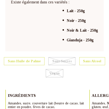
Existe également dans ces variétés :
Lait - 250g
Noir - 250g
Noir & Lait - 250g
Gianduja - 250g
Sans Huile de Palme
Sans Sucres
Sans Alcool
Vegan
INGRÉDIENTS
ALLERG
Amandes, sucre, couverture lait (beurre de cacao, lait
Amandes, No
entier en poudre, fèves de cacao,
gluten, œuf,