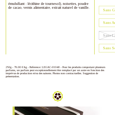
émulsifiant : lécithine de tournesol), noisettes, poudre
de cacao, vernis alimentaire, extrait naturel de vanille.
Sans G
Sans A
Sans L
Sans S
250g - 76.00 €/kg - Reference: LEGAC-01040 - Pour les produits comportant plusieurs
parfums, un parfum peut exceptionnellement être remplacé par un autre en fonction des
imprévus de production et/ou des saisons. Photos non contractuelles. Suggestion de
présentation.